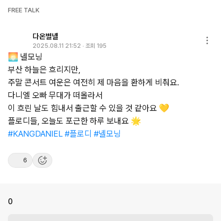
FREE TALK
다온별녤
2025.08.11 21:52
∙
조회 195
🌅
녤모닝
부산
하늘은
흐리지만,
주말
콘서트
여운은
여전히
제
마음을
환하게
비춰요.
다니엘
오빠
무대가
떠올라서
이
흐린
날도
힘내서
출근할
수
있을
것
같아요
💛
플로디들,
오늘도
포근한
하루
보내요
🌟
#KANGDANIEL
#플로디
#녤모닝
6
0